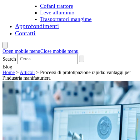
Cofani trattore
Leve alluminio
Trasportatori mangime
Approfondimenti
Contatti
Open mobile menu
Close mobile menu
Search
Blog
Home
>
Articoli
>
Processi di prototipazione rapida: vantaggi per
l’industria manifatturiera