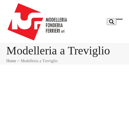
Skip
to
content
Ope
Clos
mobi
mobi
men
men
Modelleria a Treviglio
Home
>
Modelleria a Treviglio