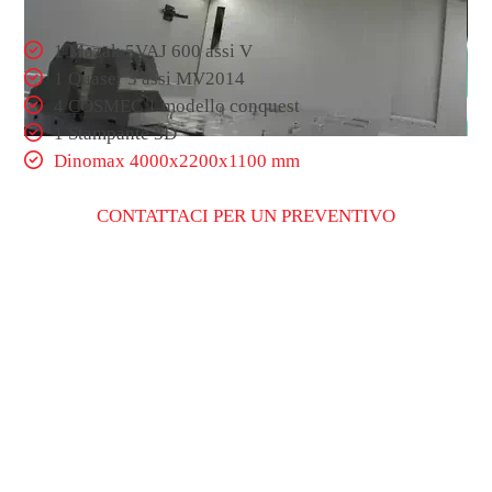
1 Mazak 5VAJ 600 assi V
1 Quaser 3 assi MV2014
4 COSMEC 1 modello conquest
1 Stampante 3D
Dinomax 4000x2200x1100 mm
CONTATTACI PER UN PREVENTIVO