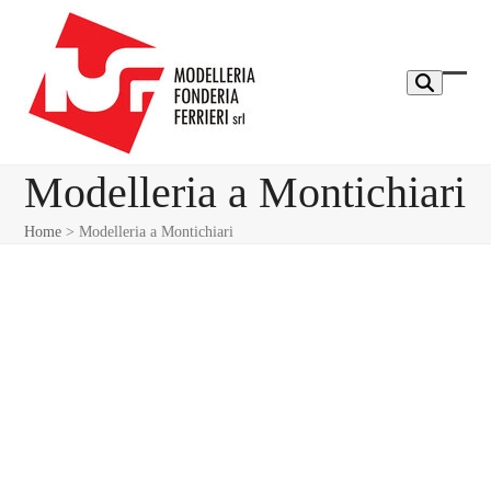
Skip
to
content
Ope
Clos
mobi
mobi
men
men
Modelleria a Montichiari
Home
>
Modelleria a Montichiari