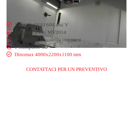
1 Mazak 5VAJ 600 assi V
1 Quaser 3 assi MV2014
4 COSMEC 1 modello conquest
1 Stampante 3D
Dinomax 4000x2200x1100 mm
CONTATTACI PER UN PREVENTIVO