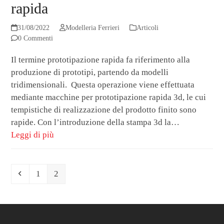
rapida
31/08/2022
Modelleria Ferrieri
Articoli
0 Commenti
Il termine prototipazione rapida fa riferimento alla
produzione di prototipi, partendo da modelli
tridimensionali. Questa operazione viene effettuata
mediante macchine per prototipazione rapida 3d, le cui
tempistiche di realizzazione del prodotto finito sono
rapide. Con l’introduzione della stampa 3d la…
Leggi di più
Precedente
Pagina
Pagina
1
2