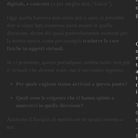
digitale, e concetto
(o per meglio dire, “fisico”).
Oggi quella barriera non esiste più e, anzi, si potrebbe
dire si siano fatti numerosi passi avanti in quella
direzione, alcuni dei quali particolarmente avanzati per
la nostra epoca, come per esempio
tradurre le cose
fisiche in oggetti virtuali.
Se ci pensiamo, questo paradigma cambia tutto: non più
t
il virtuale che diventa reale, ma il suo esatto opposto.
t
Per quale ragione siamo arrivati a questo punto?
t
i
Quali sono le esigenze che ci hanno spinto a
T
muoverci in quella direzione?
Anzitutto il bisogno di modificare lo spazio intorno a
noi.