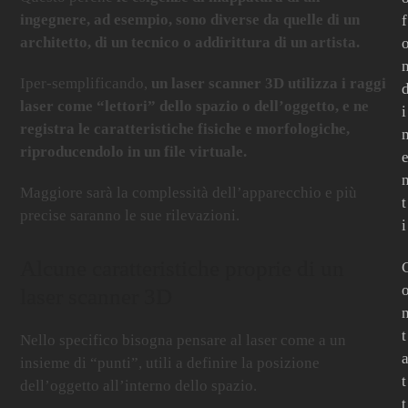
ingegnere, ad esempio, sono diverse da quelle di un
f
architetto, di un tecnico o addirittura di un artista.
Iper-semplificando,
un laser scanner 3D utilizza i raggi
laser come “lettori” dello spazio o dell’oggetto, e ne
i
registra le caratteristiche fisiche e morfologiche,
riproducendolo in un file virtuale.
Maggiore sarà la complessità dell’apparecchio e più
t
precise saranno le sue rilevazioni.
i
Alcune caratteristiche proprie di un
laser scanner 3D
t
Nello specifico bisogna pensare al laser come a un
insieme di “punti”, utili a definire la posizione
t
dell’oggetto all’interno dello spazio.
t