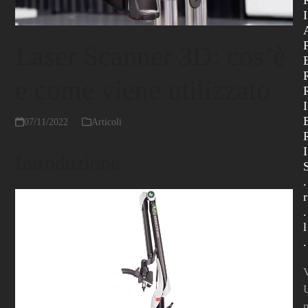
I
Laser Scanner 3D: cos’è
e come viene utilizzato
I
07/11/2022
Articoli
I
Introduzione
.
r
.
l
.