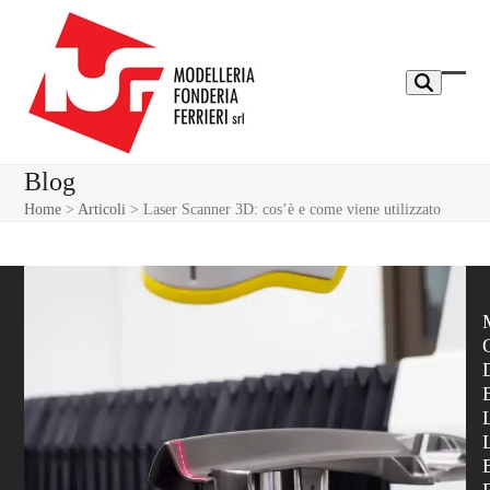
Skip
to
content
Ope
Clos
mobi
mobi
men
men
Blog
Home
>
Articoli
>
Laser Scanner 3D: cos’è e come viene utilizzato