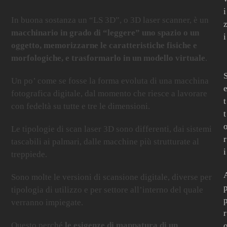
i
In buona sostanza un “LS 3D”, o 3D laser scanner, è un
macchinario in grado di “leggere” uno spazio o un
i
oggetto, memorizzarne le caratteristiche fisiche e
morfologiche, e trasformarlo in un modello virtuale
.
Un po’ come se fosse la forma evoluta di una macchina
fotografica digitale, dal momento che riesce a lavorare
t
con fedeltà su tutte e tre le dimensioni.
t
Le tipologie di scan laser 3D sono differenti, dai sistemi
r
tascabili ai palmari, dalle macchine più strutturate al
i
treppiede.
Sono molte le versioni di scansione digitale, diverse per
tipologia di utilizzo e per settore all’interno del quale
verranno impiegate.
r
Questo perché
le esigenze di mappatura di un