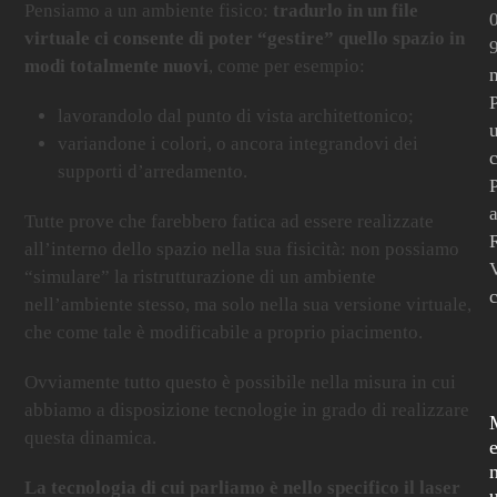
Pensiamo a un ambiente fisico:
tradurlo in un file
virtuale ci consente di poter “gestire” quello spazio in
modi totalmente nuovi
, come per esempio:
m
P
lavorandolo dal punto di vista architettonico;
u
variandone i colori, o ancora integrandovi dei
supporti d’arredamento.
a
Tutte prove che farebbero fatica ad essere realizzate
all’interno dello spazio nella sua fisicità:
non possiamo
“simulare” la ristrutturazione di un ambiente
nell’ambiente stesso, ma solo nella sua versione virtuale
,
che come tale è modificabile a proprio piacimento.
Ovviamente tutto questo è possibile nella misura in cui
abbiamo a disposizione tecnologie in grado di realizzare
questa dinamica.
La tecnologia di cui parliamo è nello specifico il laser